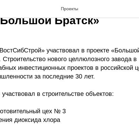
рукция БЛПК группы «Ил
Проекты
«Большой Братск»
 «ВостСибСтрой» участвовал в проекте «Большо
Строительство нового целлюлозного завода в 
абных инвестиционных проектов в российской 
шленности за последние 30 лет.
участвовал в строительстве объектов:
готовительный цех № 3
ения диоксида хлора