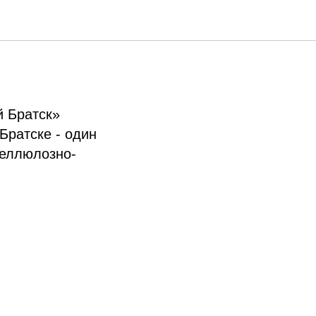
им».
й Братск»
Братске - один
целлюлозно-