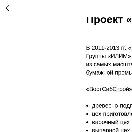
Реконст
Проект 
В 2011-2013 гг.
Группы «ИЛИМ». 
из самых масшт
бумажной промы
«ВостСибСтрой» 
древесно-под
цех приготовл
варочный цех
выпарной цех